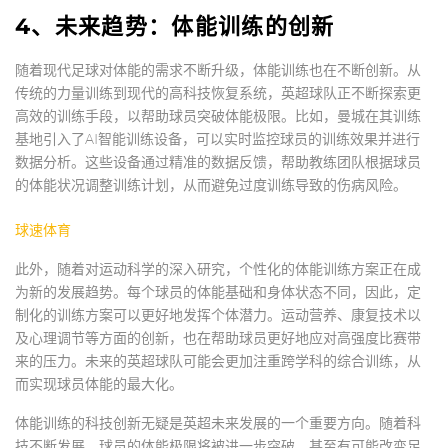
4、未来趋势：体能训练的创新
随着现代足球对体能的需求不断升级，体能训练也在不断创新。从
传统的力量训练到现代的高科技恢复系统，英超球队正不断探索更
高效的训练手段，以帮助球员突破体能极限。比如，曼城在其训练
基地引入了AI智能训练设备，可以实时监控球员的训练效果并进行
数据分析。这些设备通过精准的数据反馈，帮助教练团队根据球员
的体能状况调整训练计划，从而避免过度训练导致的伤病风险。
球速体育
此外，随着对运动科学的深入研究，个性化的体能训练方案正在成
为新的发展趋势。每个球员的体能基础和身体状态不同，因此，定
制化的训练方案可以更好地发挥个体潜力。运动营养、康复技术以
及心理调节等方面的创新，也在帮助球员更好地应对高强度比赛带
来的压力。未来的英超球队可能会更加注重跨学科的综合训练，从
而实现球员体能的最大化。
体能训练的科技创新无疑是英超未来发展的一个重要方向。随着科
技不断发展，球员的体能极限将被进一步突破，甚至有可能改变足