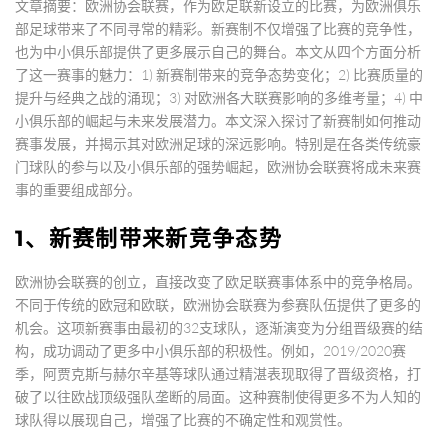
文章摘要：欧洲协会联赛，作为欧足联新设立的比赛，为欧洲俱乐
部足球带来了不同寻常的精彩。新赛制不仅增强了比赛的竞争性，
也为中小俱乐部提供了更多展示自己的舞台。本文从四个方面分析
了这一赛事的魅力：1) 新赛制带来的竞争态势变化；2) 比赛质量的
提升与经典之战的涌现；3) 对欧洲各大联赛影响的多维考量；4) 中
小俱乐部的崛起与未来发展潜力。本文深入探讨了新赛制如何推动
赛事发展，并揭示其对欧洲足球的深远影响。特别是在各类传统豪
门球队的参与以及小俱乐部的强势崛起，欧洲协会联赛将成未来赛
事的重要组成部分。
1、新赛制带来新竞争态势
欧洲协会联赛的创立，直接改变了欧足联赛事体系中的竞争格局。
不同于传统的欧冠和欧联，欧洲协会联赛为参赛队伍提供了更多的
机会。这项新赛事由最初的32支球队，逐渐演变为分组晋级赛的结
构，成功调动了更多中小俱乐部的积极性。例如，2019/2020赛
季，阿贾克斯与赫尔辛基等球队通过精湛表现取得了晋级资格，打
破了以往欧战顶级强队垄断的局面。这种赛制使得更多不为人知的
球队得以展现自己，增强了比赛的不确定性和观赏性。