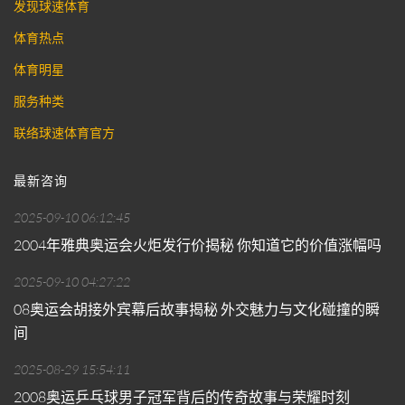
发现球速体育
体育热点
体育明星
服务种类
联络球速体育官方
最新咨询
2025-09-10 06:12:45
2004年雅典奥运会火炬发行价揭秘 你知道它的价值涨幅吗
2025-09-10 04:27:22
08奥运会胡接外宾幕后故事揭秘 外交魅力与文化碰撞的瞬
间
2025-08-29 15:54:11
2008奥运乒乓球男子冠军背后的传奇故事与荣耀时刻