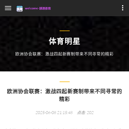
体育明星
欧洲协会联赛：激战四起新赛制带来不同寻常的精彩
欧洲协会联赛：激战四起新赛制带来不同寻常的
精彩
2025-06-08 21:15:48
点击: 202