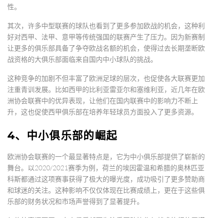
性。
其次，许多中型联赛的球队也看到了更多参加欧战的机会，这种利
好对西甲、法甲、意甲等传统强国的联赛产生了压力。因为新赛制
让更多的俱乐部具备了争夺欧战名额的机会，使得过去长期垄断欧
战资格的大俱乐部面临来自国内中小球队的挑战。
这种竞争的加剧不但丰富了欧洲足球的层次，也促使各大联赛更加
注重青训发展。比如西甲的比利亚雷亚尔和塞维利亚，近几年在欧
洲协会联赛中的优异表现，让他们在国内联赛中的影响力不断上
升，这也促使西甲俱乐部在培养年轻球员方面投入了更多资源。
4、中小俱乐部的崛起
欧洲协会联赛的一个最显著特点是，它为中小俱乐部提供了崭新的
舞台。以2020/2021赛季为例，荷兰的埃因霍温和希腊的奥林匹亚
科斯都通过这项赛事获得了极大的曝光度，成功吸引了更多赞助商
和球迷的关注。这种影响不仅仅体现在比赛成绩上，更在于这些俱
乐部的财务状况和市场声誉得到了显著提升。