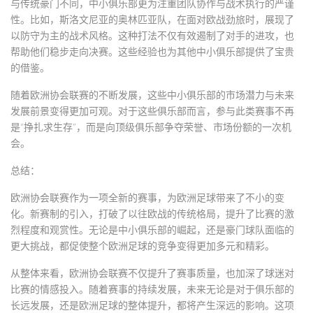
与传统豪门不同，中小俱乐部更为注重团队协作与战术执行的严谨
性。比如，斯洛文尼亚的奥林匹亚队，在面对欧战劲旅时，展现了
以防守为主的战术风格。这种打法不仅有效遏制了对手的进攻，也
帮助他们稳步走向决赛。这些经验也为其他中小俱乐部提供了宝贵
的借鉴。
随着欧洲协会联赛的不断发展，这些中小俱乐部的市场潜力与未来
发展前景变得更加可观。对于这些俱乐部而言，参与此类赛事不再
是“挣扎求生存”，而是向顶级俱乐部争夺荣誉、市场份额的一次机
会。
总结：
欧洲协会联赛作为一项全新的赛事，为欧洲足球带来了不小的变
化。新赛制的引入，打破了以往欧战的传统格局，提升了比赛的激
烈程度和观赏性。无论是中小俱乐部的崛起，还是豪门球队面临的
更大挑战，都促使整个欧洲足球的竞争变得更加多元和精彩。
从整体来看，欧洲协会联赛不仅提升了赛事质量，也加深了球迷对
比赛的情感投入。随着赛事的持续发展，未来无论是对于俱乐部的
长远发展，还是欧洲足球的整体提升，都将产生深远的影响。这项