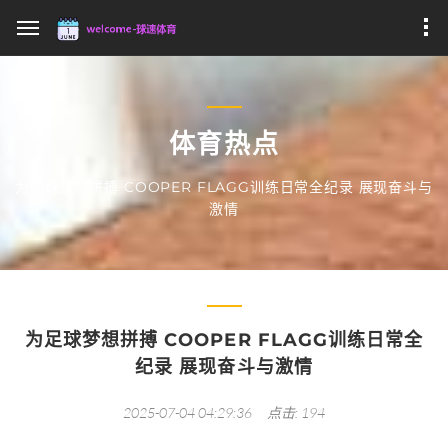
体育热点
为足球梦想拼搏 COOPER FLAGG训练日常全纪录 展现奋斗与
激情
为足球梦想拼搏 COOPER FLAGG训练日常全
纪录 展现奋斗与激情
2025-07-04 04:29:36
点击: 194