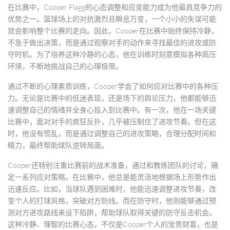
在比赛中，Cooper Flagg的心态调整和应变能力成为他最具竞争力的
优势之一。篮球场上的对抗激烈且瞬息万变，一个小小的失误可能
就会影响整个比赛的走向。因此，Cooper在比赛中始终保持冷静，
不急于做出决策，而是通过观察对手的动作来寻找最佳的进攻或防
守时机。为了培养这种冷静的心态，他在训练时刻意模拟各种高压
环境，不断地挑战自己的心理极限。
通过不断的心理素质训练，Cooper学会了如何应对比赛中的各种压
力。无论是比赛中的低迷表现，还是场下的舆论压力，他都能够迅
速调整自己的情绪并全身心投入到比赛中。有一次，他在一场关键
比赛中，面对对手的疯狂反扑，几乎被压制住了进攻节奏。但在这
时，他没有慌乱，而是通过调整自己的进攻策略，合理分配时间和
精力，最终帮助球队逆转局面。
Cooper还特别注重比赛前的战术准备，通过和教练团队的讨论，确
定一系列应对策略。在比赛中，他总是能灵活地根据场上形势作出
迅速反应。比如，当球队遇到困难时，他能迅速调整进攻节奏，改
变个人的打球风格，突破对方防线。而在防守时，他则能够通过预
测对方进攻路线来设下陷阱，帮助球队取得关键的防守反击机会。
这种冷静、理智的比赛心态，不仅是Cooper个人的宝贵财富，也是