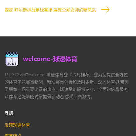
西蒙·拜尔斯挑战足球赛场 展现全能女神的新风采
🍑jk777.vip🍑welcome-球速体育🏆『冷月推荐』🏆为您提供全方位
的体育电竞赛事新闻、精准赛事分析和及时更新。深入体育界,带您
了解每一场重要比赛的热点。球速承诺提供专业、全面的信息服务,
让体育迷能够随时掌握最新动态,感受比赛激情。
导航
发现球速体育
体育热点