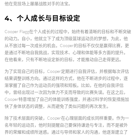
他在竞技场上屡屡战胜对手的法宝。
4、个人成长与目标设定
Cooper Flagg在个人成长的过程中，始终有着清晰的目标和不断突破
的动力。自小，他就立下了成为顶级篮球运动员的梦想，为此，他
从不放过每一次成长的机会。Cooper的目标不仅仅是赢得比赛，更
是通过不断地自我挑战，实现技术、心理和体能等多方面的提升。
在他看来，只有不断地设定新的目标，才能推动自己走得更远。
为了实现自己的目标，Cooper定期进行自我评估，并根据每次评估
结果调整训练方向。通过这样的方式，他在不断进步的过程中，逐
渐掌握了自己作为运动员的强项和短板。比如，在他的自我评估
中，曾经出现过一次因为体力不支而导致的比赛失误。在这之后，
Cooper特意增加了自己的体能训练强度，并通过科学的恢复措施加
快了身体状态的调整，从而避免了类似问题的再次发生。
除了技术层面的突破，Cooper在心理层面的成长同样重要。作为一
名年轻的运动员，他时刻提醒自己要保持谦逊与专注，而不是被外
界的荣耀和成绩所迷惑。通过与导师和家人的沟通，他逐渐建立了