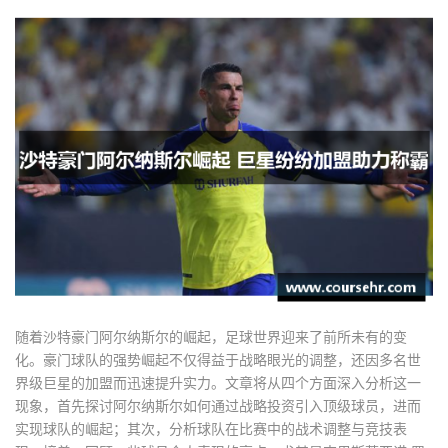
随着沙特豪门阿尔纳斯尔的崛起，足球世界迎来了前所未有的变
化。豪门球队的强势崛起不仅得益于战略眼光的调整，还因多名世
界级巨星的加盟而迅速提升实力。文章将从四个方面深入分析这一
现象，首先探讨阿尔纳斯尔如何通过战略投资引入顶级球员，进而
实现球队的崛起；其次，分析球队在比赛中的战术调整与竞技表