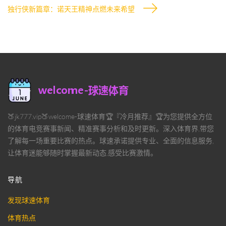
独行侠新篇章：诺天王精神点燃未来希望
🍑jk777.vip🍑welcome-球速体育🏆『冷月推荐』🏆为您提供全方位
的体育电竞赛事新闻、精准赛事分析和及时更新。深入体育界,带您
了解每一场重要比赛的热点。球速承诺提供专业、全面的信息服务,
让体育迷能够随时掌握最新动态,感受比赛激情。
导航
发现球速体育
体育热点