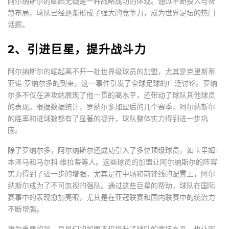
阿尔纳斯尔的崛起无疑是一种战略成功的体现。通过不断投入与智
慧布局，球队已经逐渐形成了强大的竞争力，成为世界足坛的热门
话题。
2、引进巨星，提升战斗力
阿尔纳斯尔的崛起离不开一批世界级球员的加盟，尤其是克里斯蒂
亚诺·罗纳尔多的到来，这一事件引发了全球足球的广泛讨论。罗纳
尔多不仅在进攻端展现了他一贯的高水平，还带动了球队其他球员
的表现。根据数据统计，罗纳尔多加盟后的几个赛季，阿尔纳斯尔
的胜率和进球数都有了显著的提升，球队整体实力得到进一步巩
固。
除了罗纳尔多，阿尔纳斯尔还成功引入了多位顶级球员，如卡里姆·
本泽马和马尔科·维拉蒂等人。这些球员的加盟让阿尔纳斯尔的阵容
实力得到了进一步的增强，尤其是在中场和前锋线的配置上，阿尔
纳斯尔成为了不可忽视的强队。通过这些巨星的帮助，球队在国际
赛事中的表现愈加亮眼，尤其是在亚冠联赛和国内联赛中的统治力
不断增强。
更为重要的是，巨星们的加盟不仅提升了球队的竞技水平，也让阿