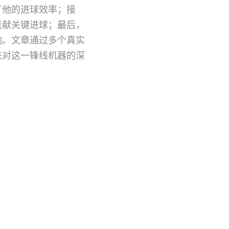
了他的进球效率；接
贡献关键进球；最后，
响。文章通过多个真实
来对这一锋线机器的深