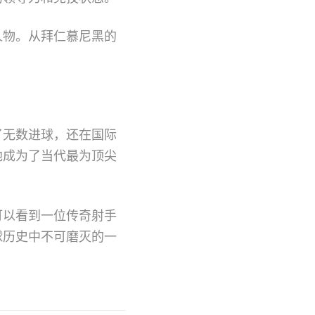
人物。从拜仁慕尼黑的
了无数进球，还在国际
他成为了当代最为顶尖
可以看到一位传奇射手
球历史中不可磨灭的一