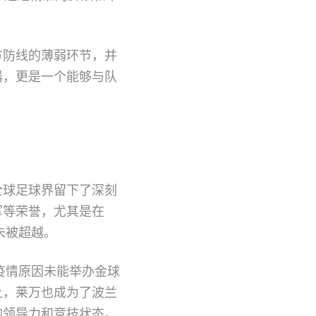
方防线的薄弱环节，并
器，更是一个能够与队
全球足球界留下了深刻
军等荣誉，尤其是在
未被超越。
疫情原因未能举办金球
上，莱万也成为了波兰
的领导力和竞技状态。