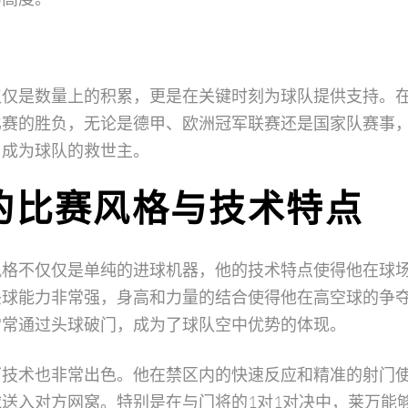
仅仅是数量上的积累，更是在关键时刻为球队提供支持。
比赛的胜负，无论是德甲、欧洲冠军联赛还是国家队赛事
，成为球队的救世主。
的比赛风格与技术特点
风格不仅仅是单纯的进球机器，他的技术特点使得他在球
头球能力非常强，身高和力量的结合使得他在高空球的争
常常通过头球破门，成为了球队空中优势的体现。
下技术也非常出色。他在禁区内的快速反应和精准的射门
送入对方网窝。特别是在与门将的1对1对决中，莱万能