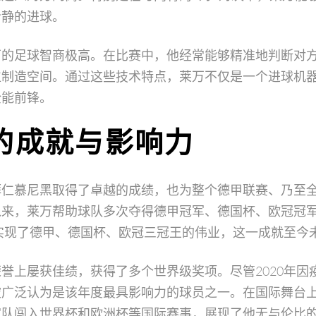
冷静的进球。
万的足球智商极高。在比赛中，他经常能够精准地判断对
位制造空间。通过这些技术特点，莱万不仅是一个进球机
全能前锋。
的成就与影响力
拜仁慕尼黑取得了卓越的成绩，也为整个德甲联赛、乃至
以来，莱万帮助球队多次夺得德甲冠军、德国杯、欧冠冠
仁实现了德甲、德国杯、欧冠三冠王的伟业，这一成就至今
誉上屡获佳绩，获得了多个世界级奖项。尽管2020年因
被广泛认为是该年度最具影响力的球员之一。在国际舞台
家队闯入世界杯和欧洲杯等国际赛事，展现了他无与伦比