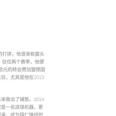
的打拼，他逐渐崭露头
。仅仅两个赛季，他便
万欧元的转会费加盟德国
，尤其是他在2013
做出了铺垫。2014
仅是一名进球机器，更
记录，成为拜仁锋线的